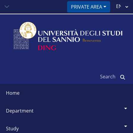
Skip
Select
PRIVATE AREA
to
your
main
language
content
Search
Siti
dipartimentali
home
department
study