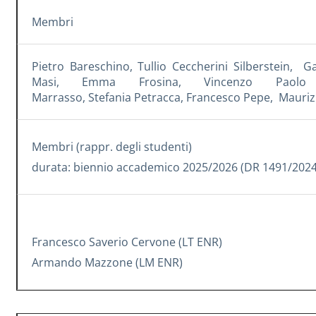
Membri
Pietro Bareschino
,
Tullio Ceccherini Silberstein
,
Ga
Masi
,
Emma Frosina
,
Vincenzo Paolo 
Marrasso
,
Stefania Petracca
,
Francesco Pepe
,
Mauriz
Membri (rappr. degli studenti)
durata: biennio accademico 2025/2026 (DR 1491/202
Francesco Saverio Cervone (LT ENR)
Armando Mazzone (LM ENR)