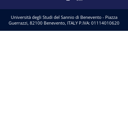
Università degli Studi del Sannio di Benevento - Piazza
Guerrazzi, 82100 Benevento, ITALY P.IVA: 01114010620