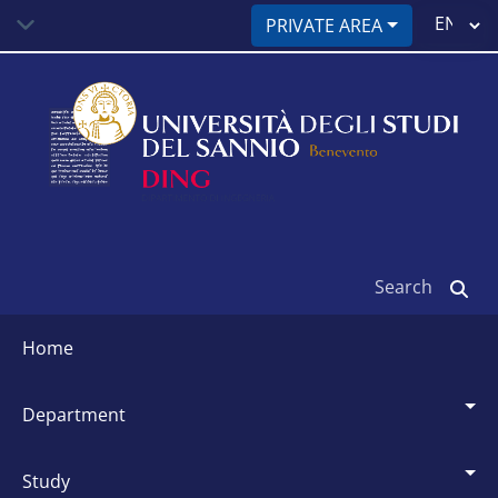
Skip
Select
PRIVATE AREA
to
your
main
language
content
Search
Siti
dipartimentali
home
department
study