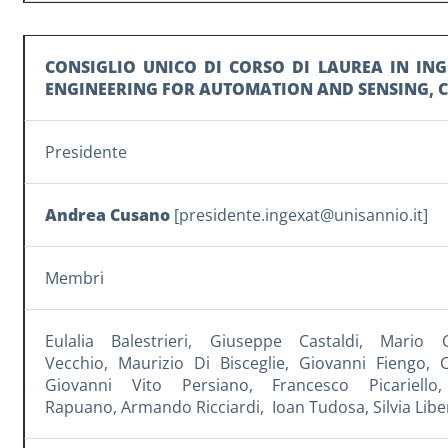
CONSIGLIO UNICO DI CORSO DI LAUREA IN ING
ENGINEERING FOR AUTOMATION AND SENSING, 
Presidente
Andrea Cusano
[
presidente.ingexat@unisannio.it
]
Membri
Eulalia Balestrieri
,
Giuseppe Castaldi
,
Mario Ce
Vecchio
,
Maurizio Di Bisceglie
,
Giovanni Fiengo
,
Giovanni Vito Persiano
,
Francesco Picariello
Rapuano
,
Armando Ricciardi
,
Ioan Tudosa
,
Silvia Lib