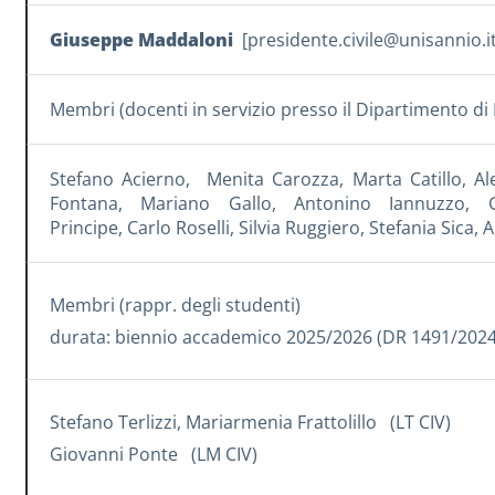
Giuseppe Maddaloni
[
presidente.civile@unisannio.i
Membri (docenti in servizio presso il Dipartimento di 
Stefano Acierno
,
Menita Carozza
,
Marta Catillo
,
Al
Fontana
,
Mariano Gallo
, Antonino Iannuzzo,
Principe
,
Carlo Roselli
, S
ilvia Ruggiero
,
Stefania Sica
,
A
Membri (rappr. degli studenti)
durata: biennio accademico 2025/2026 (DR 1491/202
Stefano Terlizzi, Mariarmenia Frattolillo (LT CIV)
Giovanni Ponte (LM CIV)