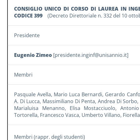
CONSIGLIO UNICO DI CORSO DI LAUREA IN ING
CODICE 399
(Decreto Direttoriale n. 332 del 10 otto
Presidente
Eugenio Zimeo
[
presidente.inginf@unisannio.it
]
Membri
Pasquale Avella
,
Mario Luca Bernardi,
Gerardo Canf
A. Di Lucca
,
Massimiliano Di Penta
,
Andrea Di Sorbo
,
Marialuisa Menanno
,
Elisa Mostacciuolo
,
Antonio
Tortorella
,
Francesco Vasca
,
Umberto Villano
,
Fiorell
Membri (rappr. degli studenti)