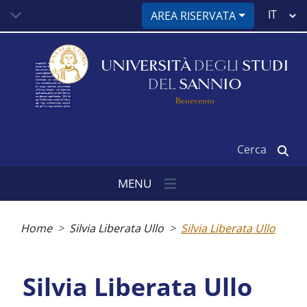
Salta
Select
AREA RISERVATA
al
your
contenuto
language
principale
UNIVERSITÀ
DEGLI
STUDI
DEL
SANNIO
Benevento
Cerca
MENU
Briciole
di
Home
Silvia Liberata Ullo
Silvia Liberata Ullo
pane
Silvia Liberata Ullo