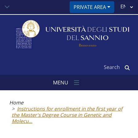
Skip
Select
PRIVATE AREA
to
your
main
language
content
UNIVERSITÀ
DEGLI
STUDI
DEL
SANNIO
Benevento
Search
MENU
Breadcrumb
Home
Instructions for enrollment in the first year of
the Master's Degree Course in Genetic and
Molecu...