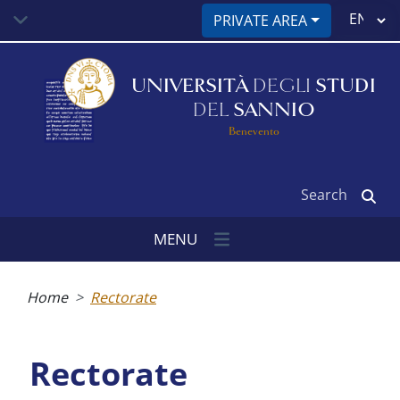
Skip
Select
PRIVATE AREA
to
your
main
language
content
UNIVERSITÀ
DEGLI
STUDI
DEL
SANNIO
Benevento
Search
MENU
Breadcrumb
Home
Rectorate
Rectorate