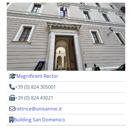
Magnificent Rector
+39 (0) 824 305001
+39 (0) 824 43021
rettrice@unisannio.it
Building San Domenico