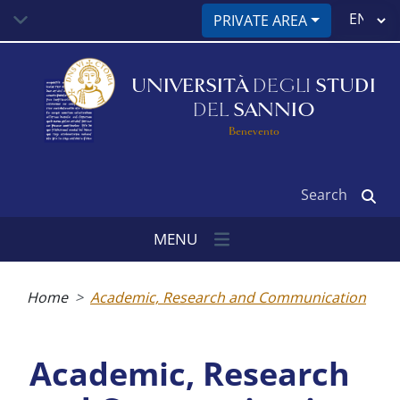
Skip
Select
PRIVATE AREA
to
your
main
language
content
UNIVERSITÀ
DEGLI
STUDI
DEL
SANNIO
Benevento
Search
MENU
Breadcrumb
Home
Academic, Research and Communication
Academic, Research