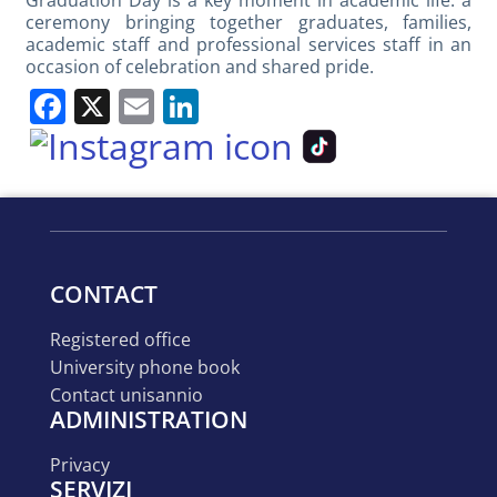
ceremony bringing together graduates, families,
academic staff and professional services staff in an
occasion of celebration and shared pride.
Facebook
X
Email
LinkedIn
CONTACT
registered office
university phone book
contact unisannio
ADMINISTRATION
privacy
SERVIZI