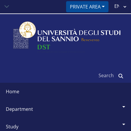
Skip
Select
PRIVATE AREA
to
your
main
language
content
Search
Siti
dipartimentali
home
department
study