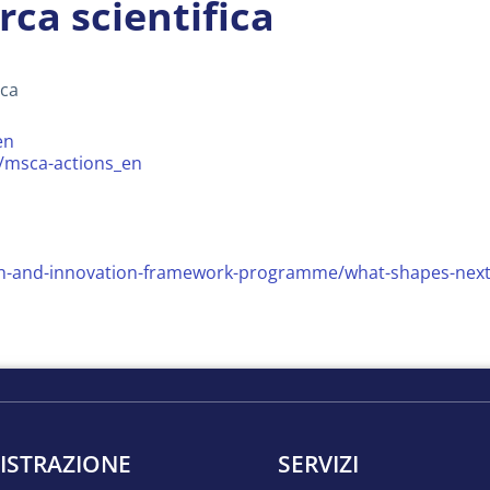
rca scientifica
rca
en
s/msca-actions_en
arch-and-innovation-framework-programme/what-shapes-ne
ISTRAZIONE
SERVIZI