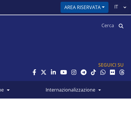
Select
AREA RISERVATA
your
language
Cerca
SEGUICI SU
ne
internazionalizzazione