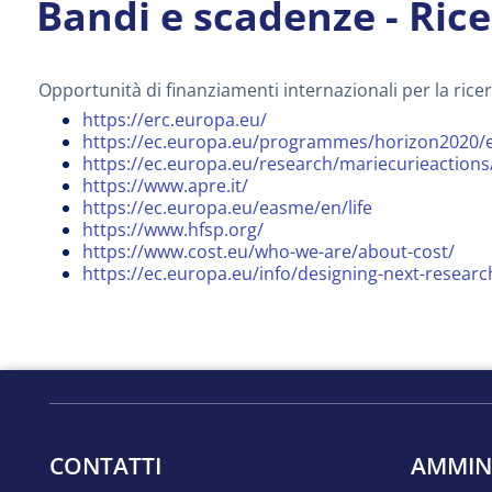
Bandi e scadenze - Rice
Opportunità di f
inanziamenti internazionali per la rice
https://erc.europa.eu/
https://ec.europa.eu/programmes/horizon2020/
https://ec.europa.eu/research/mariecurieaction
https://www.apre.it/
https://ec.europa.eu/easme/en/life
https://www.hfsp.org/
https://www.cost.eu/who-we-are/about-cost/
https://ec.europa.eu/info/designing-next-rese
CONTATTI
AMMIN