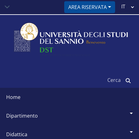
Salta
Select
AREA RISERVATA
al
your
contenuto
language
principale
Cerca
Siti
dipartimentali
home
dipartimento
didattica