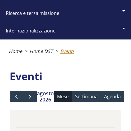
ricerca e terza missione
internazionalizzazione
Briciole
di
Home
Home DST
Eventi
pane
Eventi
agosto
Mese
Settimana
Agenda
2026