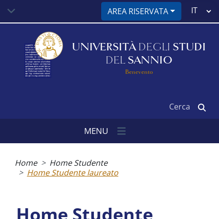
Salta
Select
AREA RISERVATA
al
your
contenuto
language
principale
UNIVERSITÀ
DEGLI
STUDI
DEL
SANNIO
Benevento
Cerca
MENU
Briciole
di
Home
Home Studente
pane
Home Studente laureato
Home Studente