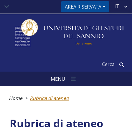
Salta
Select
AREA RISERVATA
al
your
contenuto
language
principale
UNIVERSITÀ
DEGLI
STUDI
DEL
SANNIO
Benevento
Cerca
MENU
Briciole
di
Home
Rubrica di ateneo
pane
Rubrica di ateneo