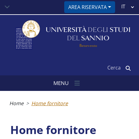
Salta
Select
AREA RISERVATA
al
your
contenuto
language
principale
UNIVERSITÀ
DEGLI
STUDI
DEL
SANNIO
Benevento
Cerca
MENU
Briciole
di
Home
Home fornitore
pane
Home fornitore