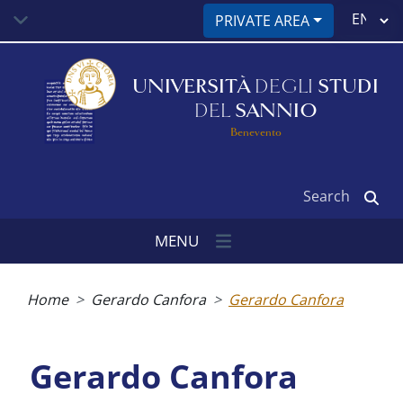
Skip
Select
PRIVATE AREA
to
your
main
language
content
UNIVERSITÀ
DEGLI
STUDI
DEL
SANNIO
Benevento
Search
MENU
Breadcrumb
Home
Gerardo Canfora
Gerardo Canfora
Gerardo Canfora