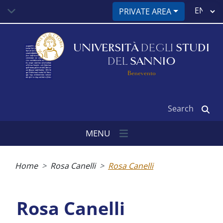
Skip
Select
PRIVATE AREA
to
your
main
language
content
UNIVERSITÀ
DEGLI
STUDI
DEL
SANNIO
Benevento
Search
MENU
Breadcrumb
Home
Rosa Canelli
Rosa Canelli
Rosa Canelli