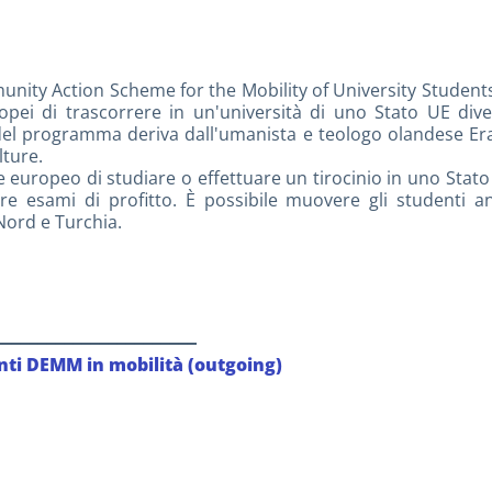
ty Action Scheme for the Mobility of University Students
ropei di trascorrere in un'università di uno Stato UE di
del programma deriva dall'umanista e teologo olandese Er
lture.
 europeo di studiare o effettuare un tirocinio in uno Stat
ere esami di profitto. È possibile muovere gli studenti a
Nord e Turchia.
_______________________
nti DEMM in mobilità (outgoing)