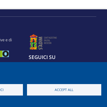
SEGUICI SU
PODCAST
APP
CI
ACCEPT ALL