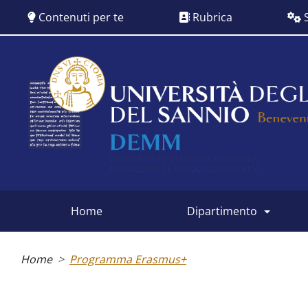
Salta
Contenuti per te
Rubrica
S
al
contenuto
principale
Siti
dipartimentali
home
dipartimento
Briciole
di
Home
Programma Erasmus+
pane