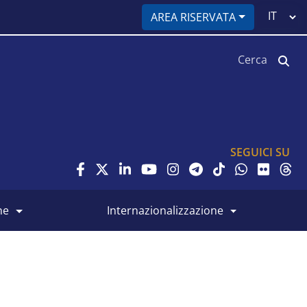
Select
AREA RISERVATA
your
language
Cerca
SEGUICI SU
ne
internazionalizzazione