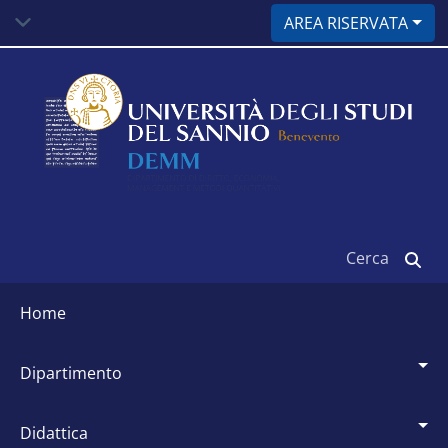
Salta
AREA RISERVATA
al
contenuto
principale
Cerca
Siti
dipartimentali
home
dipartimento
didattica