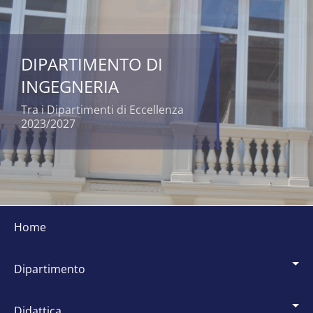
DIPARTIMENTO DI
INGEGNERIA
Tra i Dipartimenti di Eccellenza
2023/2027
Siti
dipartimentali
home
dipartimento
didattica