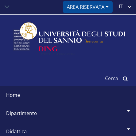
Salta
Select
AREA RISERVATA
al
your
contenuto
language
principale
Cerca
Siti
dipartimentali
home
dipartimento
didattica