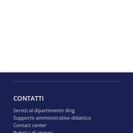
CONTATTI
servizi al dipartimento ding
supporto amministrativo didattico
contact center
rubrica di ateneo