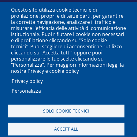
Questo sito utilizza cookie tecnici e di
profilazione, propri e di terze parti, per garantire
la corretta navigazione, analizzare il traffico e
misurare l'efficacia delle attività di comunicazione
istituzionale. Puoi rifiutare i cookie non necessari
e di profilazione cliccando su “Solo cookie
tecnici”. Puoi scegliere di acconsentirne l’utilizzo
cliccando su “Accetta tutti” oppure puoi
personalizzare le tue scelte cliccando su
SEGUICI SU
“Personalizza”. Per maggiori informazioni leggi la
nostra Privacy e cookie policy
Privacy policy
Personalizza
PODCAST
APP
SOLO COOKIE TECNICI
Università degli Studi del Sannio di Benevento - Piazza
ACCEPT ALL
Guerrazzi, 82100 Benevento, ITALY P.IVA: 01114010620