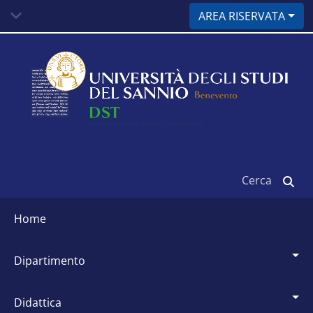
Salta
AREA RISERVATA
al
contenuto
principale
Cerca
Siti
dipartimentali
home
dipartimento
didattica