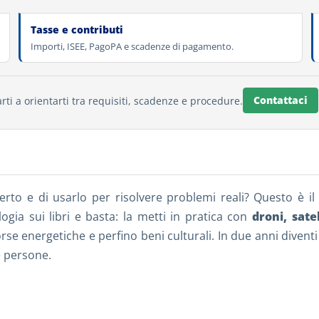
Tasse e contributi
Importi, ISEE, PagoPA e scadenze di pagamento.
Contattaci
rti a orientarti tra requisiti, scadenze e procedure.
perto e di usarlo per risolvere problemi reali? Questo è 
ogia sui libri e basta: la metti in pratica con
droni, sate
orse energetiche e perfino beni culturali. In due anni diven
le persone.