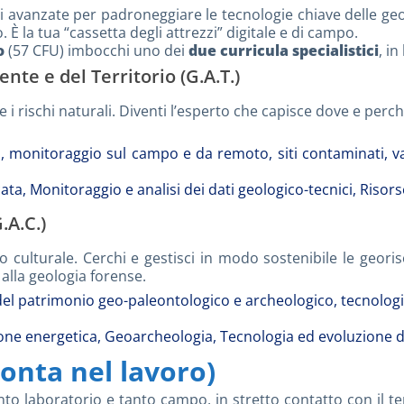
asi avanzate per padroneggiare le tecnologie chiave delle ge
È la tua “cassetta degli attrezzi” digitale e di campo.
o
(57 CFU) imbocchi uno dei
due curricula specialistici
, in
nte e del Territorio (G.A.T.)
ire i rischi naturali. Diventi l’esperto che capisce dove e pe
co, monitoraggio sul campo e da remoto, siti contaminati, v
a, Monitoraggio e analisi dei dati geologico-tecnici, Risorse
.A.C.)
 culturale. Cerchi e gestisci in modo sostenibile le georiso
 alla geologia forense.
del patrimonio geo-paleontologico e archeologico, tecnologia
ne energetica, Geoarcheologia, Tecnologia ed evoluzione dei 
conta nel lavoro)
tanto laboratorio e tanto campo, in stretto contatto con il t