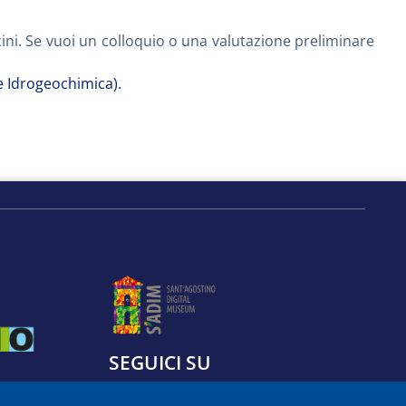
ocini. Se vuoi un colloquio o una valutazione preliminare
e Idrogeochimica).
SEGUICI SU