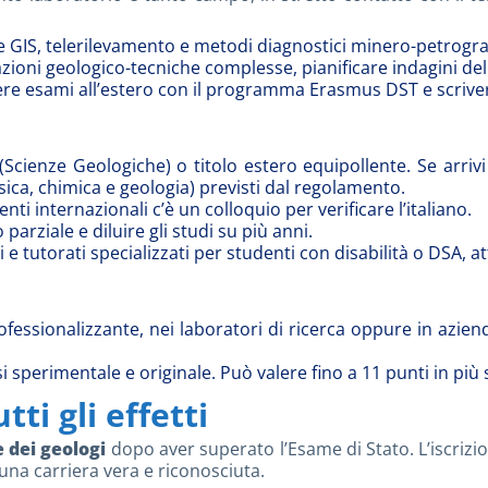
 GIS, telerilevamento e metodi diagnostici minero-petrograf
zioni geologico-tecniche complesse, pianificare indagini del s
e esami all’estero con il programma Erasmus DST e scrivere 
Scienze Geologiche) o titolo estero equipollente. Se arrivi d
ica, chimica e geologia) previsti dal regolamento.
nti internazionali c’è un colloquio per verificare l’italiano.
parziale e diluire gli studi su più anni.
i e tutorati specializzati per studenti con disabilità o DSA, at
fessionalizzante, nei laboratori di ricerca oppure in azien
i sperimentale e originale. Può valere fino a 11 punti in più su
ti gli effetti
e dei geologi
dopo aver superato l’Esame di Stato. L’iscrizio
o una carriera vera e riconosciuta.