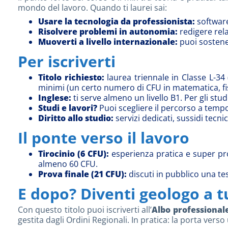
mondo del lavoro. Quando ti laurei sai:
Usare la tecnologia da professionista:
software
Risolvere problemi in autonomia:
redigere rela
Muoverti a livello internazionale:
puoi sostener
Per iscriverti
Titolo richiesto:
laurea triennale in Classe L-34 (
minimi (un certo numero di CFU in matematica, fis
Inglese:
ti serve almeno un livello B1. Per gli stude
Studi e lavori?
Puoi scegliere il percorso a tempo 
Diritto allo studio:
servizi dedicati, sussidi tecnic
Il ponte verso il lavoro
Tirocinio (6 CFU):
esperienza pratica e super pro
almeno 60 CFU.
Prova finale (21 CFU):
discuti in pubblico una tes
E dopo? Diventi geologo a tut
Con questo titolo puoi iscriverti all’
Albo professional
gestita dagli Ordini Regionali. In pratica: la porta vers