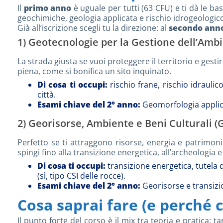
Il
primo anno
è uguale per tutti (63 CFU) e ti dà le b
geochimiche, geologia applicata e rischio idrogeologico. 
Già all’iscrizione scegli tu la direzione: al
secondo ann
1) Geotecnologie per la Gestione dell’Ambie
La strada giusta se vuoi proteggere il territorio e gest
piena, come si bonifica un sito inquinato.
Di cosa ti occupi:
rischio frane, rischio idrauli
città.
Esami chiave del 2° anno:
Geomorfologia applicat
2) Georisorse, Ambiente e Beni Culturali (G
Perfetto se ti attraggono risorse, energia e patrimonio
spingi fino alla transizione energetica, all’archeologia e
Di cosa ti occupi:
transizione energetica, tutela 
(sì, tipo CSI delle rocce).
Esami chiave del 2° anno:
Georisorse e transizio
Cosa saprai fare (e perché 
Il punto forte del corso è il mix tra teoria e pratica: 