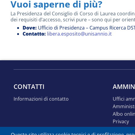
Vuoi saperne di più?
La Presidenza del Consiglio di Corso di Laurea coordina 
dei requisiti d’accesso, scrivi pure – sono qui per orient
Dove:
Ufficio di Presidenza – Campus Ricerca DST,
Contatto:
libera.esposito@unisannio.it
CONTATTI
AMMIN
informazioni di contatto
uffici a
amminist
albo onli
privacy
Questo sito utilizza cookie tecnici e di profilazione, prop