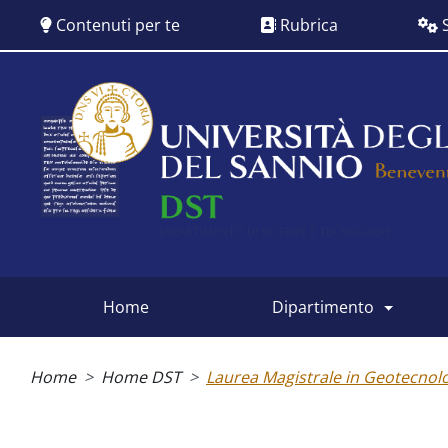
Salta
Contenuti per te
Rubrica
S
al
contenuto
principale
Siti
dipartimentali
home
dipartimento
Briciole
di
Home
Home DST
Laurea Magistrale in Geotecnolog
pane