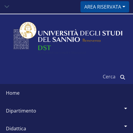
Salta
AREA RISERVATA
al
contenuto
principale
Cerca
Siti
dipartimentali
home
dipartimento
didattica