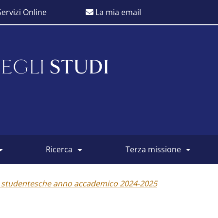
ervizi Online
La mia email
EGLI
STUDI
ricerca
terza missione
i studentesche anno accademico 2024-2025