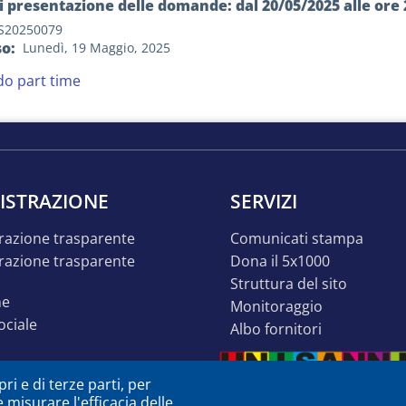
 presentazione delle domande: dal 20/05/2025 alle ore 2
S20250079
so
Lunedì, 19 Maggio, 2025
o part time
ISTRAZIONE
SERVIZI
razione trasparente
comunicati stampa
dona il 5x1000
struttura del sito
ne
monitoraggio
sociale
albo fornitori
o inclusivo
ri e di terze parti, per
ità
e misurare l'efficacia delle