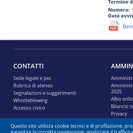
Termine di
Numero
Data avvi
Band
CONTATTI
AMMIN
sede legale e pec
amminist
rubrica di ateneo
amministrazione trasparente
2025
segnalazioni e suggerimenti
albo onli
whistleblowing
bilancio 
accesso civico
privacy
linguaggi
Questo sito utilizza cookie tecnici e di profilazione, prop
accessibil
garantire la corretta navigazione, analizzare il traffico 