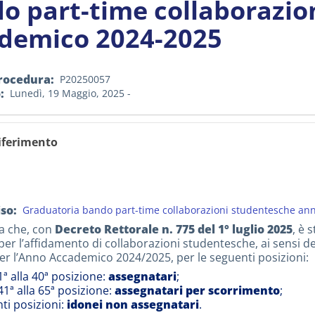
o part-time collaborazio
demico 2024-2025
rocedura
P20250057
o
Lunedì, 19 Maggio, 2025 -
riferimento
iso
Graduatoria bando part-time collaborazioni studentesche a
a che, con
Decreto Rettorale n. 775 del 1° luglio 2025
, è 
er l’affidamento di collaborazioni studentesche, ai sensi del
er l’Anno Accademico 2024/2025, per le seguenti posizioni:
1ª alla 40ª posizione:
assegnatari
;
41ª alla 65ª posizione:
assegnatari per scorrimento
;
ti posizioni:
idonei non assegnatari
.