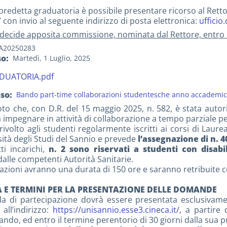
predetta graduatoria è possibile presentare ricorso al Rettore
” con invio al seguente indirizzo di posta elettronica:
ufficio
, decide apposita commissione, nominata dal Rettore, entro i 
A20250283
so
Martedì, 1 Luglio, 2025
DUATORIA.pdf
iso
Bando part-time collaborazioni studentesche anno accademi
oto che, con D.R. del 15 maggio 2025, n. 582, è stata autor
 impegnare in attività di collaborazione a tempo parziale 
rivolto agli studenti regolarmente iscritti ai corsi di Lau
sità degli Studi del Sannio e prevede
l’assegnazione di n. 4
ti incarichi,
n. 2 sono riservati a studenti con disabil
 dalle competenti Autorità Sanitarie.
azioni avranno una durata di 150 ore e saranno retribuite 
 E TERMINI PER LA PRESENTAZIONE DELLE DOMANDE
 di partecipazione dovrà essere presentata esclusivamen
 all’indirizzo:
https://unisannio.esse3.cineca.it/
, a partire 
ndo, ed entro il termine perentorio di 30 giorni dalla sua p