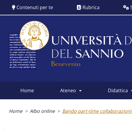
Salta
Contenuti per te
Rubrica
S
al
contenuto
principale
UNIVERSITÀ
D
DEL
SANNIO
Benevento
home
ateneo
didattica
Main
menu
Briciole
di
Home
Albo online
Bando part-time collaborazion
pane
Albo