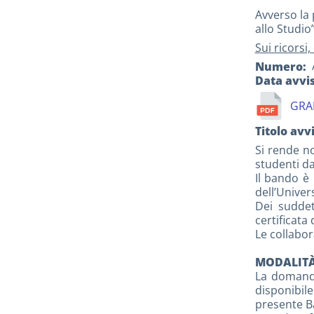
Avverso la 
allo Studio
Sui ricorsi
Numero
Data avvi
GRA
Titolo avv
Si rende n
studenti da
Il bando è 
dell’Univer
Dei suddet
certificata
Le collabor
MODALITÀ
La domanda
disponibile
presente Ba