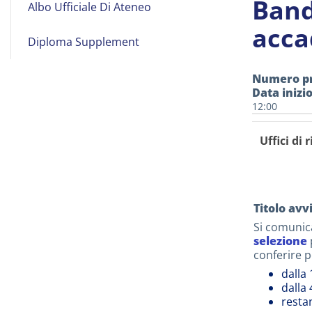
Band
Albo Ufficiale Di Ateneo
on
acca
Line
Diploma Supplement
Numero p
Data inizi
12:00
Uffici di 
Titolo avv
Si comunic
selezione
p
conferire p
dalla 
dalla 
restan