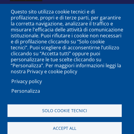
Questo sito utilizza cookie tecnici e di
profilazione, propri e di terze parti, per garantire
la corretta navigazione, analizzare il traffico e
misurare l'efficacia delle attività di comunicazione
istituzionale. Puoi rifiutare i cookie non necessari
e di profilazione cliccando su “Solo cookie
tecnici”. Puoi scegliere di acconsentirne l’utilizzo
cliccando su “Accetta tutti” oppure puoi
personalizzare le tue scelte cliccando su
SEGUICI SU
“Personalizza”. Per maggiori informazioni leggi la
nostra Privacy e cookie policy
Privacy policy
Personalizza
PODCAST
APP
SOLO COOKIE TECNICI
Università degli Studi del Sannio di Benevento - Piazza
ACCEPT ALL
Guerrazzi, 82100 Benevento, ITALY P.IVA: 01114010620