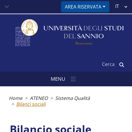
Salta
Select
AREA RISERVATA
al
your
contenuto
language
principale
UNIVERSITÀ
DEGLI
STUDI
DEL
SANNIO
Benevento
Cerca
MENU
Briciole
di
Home
ATENEO
Sistema Qualità
pane
Bilanci sociali
Bilancio sociale