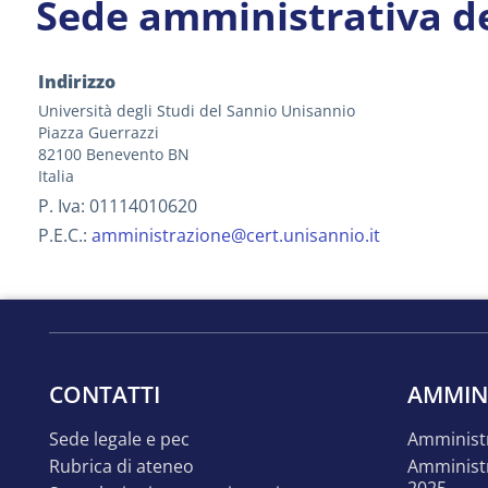
Sede amministrativa de
Indirizzo
Università degli Studi del Sannio
Unisannio
Piazza Guerrazzi
82100
Benevento
BN
Italia
P. Iva: 01114010620
P.E.C.:
amministrazione@cert.unisannio.it
CONTATTI
AMMIN
sede legale e pec
amminist
rubrica di ateneo
amministrazione trasparente