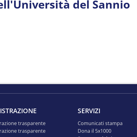
ll'Università del Sannio
ISTRAZIONE
SERVIZI
razione trasparente
comunicati stampa
dona il 5x1000