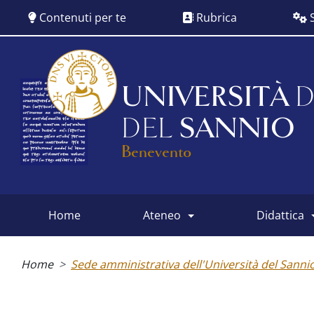
Salta
Contenuti per te
Rubrica
S
al
contenuto
principale
UNIVERSITÀ
D
DEL
SANNIO
Benevento
home
ateneo
didattica
Main
menu
Briciole
di
Home
Sede amministrativa dell'Università del Sanni
pane