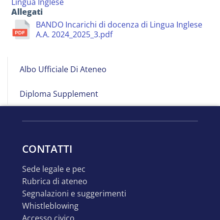
Lingua Inglese
Allegati
BANDO Incarichi di docenza di Lingua Inglese
A.A. 2024_2025_3.pdf
Albo
Albo Ufficiale Di Ateneo
on
Line
Diploma Supplement
CONTATTI
sede legale e pec
rubrica di ateneo
segnalazioni e suggerimenti
whistleblowing
accesso civico