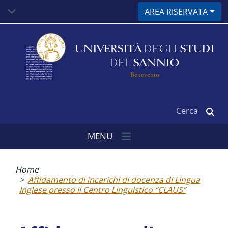
Salta
AREA RISERVATA
al
contenuto
principale
UNIVERSITÀ
DEGLI
STUDI
DEL
SANNIO
Benevento
Cerca
MENU
Briciole
di
Home
pane
Affidamento di incarichi di docenza di Lingua
Inglese presso il Centro Linguistico “CLAUS”