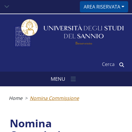
Salta
AREA RISERVATA
al
contenuto
principale
UNIVERSITÀ
DEGLI
STUDI
DEL
SANNIO
Benevento
Cerca
MENU
Briciole
di
Home
Nomina Commissione
pane
Nomina