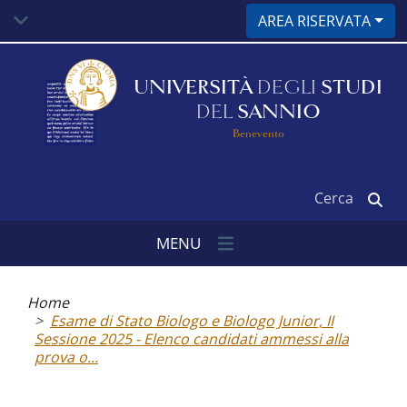
Salta
AREA RISERVATA
al
contenuto
principale
UNIVERSITÀ
DEGLI
STUDI
DEL
SANNIO
Benevento
Cerca
MENU
Briciole
di
Home
pane
Esame di Stato Biologo e Biologo Junior, II
Sessione 2025 - Elenco candidati ammessi alla
prova o...