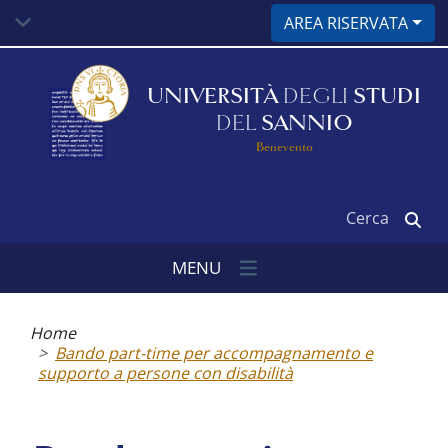
Salta
AREA RISERVATA
al
contenuto
principale
UNIVERSITÀ
DEGLI
STUDI
DEL
SANNIO
Benevento
Cerca
MENU
Briciole
di
Home
pane
Bando part-time per accompagnamento e
supporto a persone con disabilità