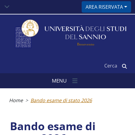
Salta
AREA RISERVATA
al
contenuto
principale
UNIVERSITÀ
DEGLI
STUDI
DEL
SANNIO
Benevento
Cerca
MENU
Briciole
di
Home
Bando esame di stato 2026
pane
Bando esame di