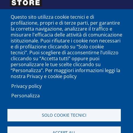
Questo sito utilizza cookie tecnici e di
profilazione, propri e di terze parti, per garantire
la corretta navigazione, analizzare il traffico e
misurare l'efficacia delle attività di comunicazione
istituzionale. Puoi rifiutare i cookie non necessari
e di profilazione cliccando su “Solo cookie
tecnici”. Puoi scegliere di acconsentirne l’utilizzo
cliccando su “Accetta tutti” oppure puoi
personalizzare le tue scelte cliccando su
SEGUICI SU
“Personalizza”. Per maggiori informazioni leggi la
nostra Privacy e cookie policy
Privacy policy
Personalizza
PODCAST
APP
SOLO COOKIE TECNICI
Università degli Studi del Sannio di Benevento - Piazza
ACCEPT ALL