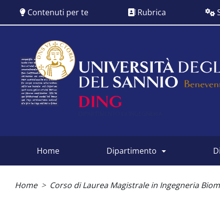
Salta
Contenuti per te
Rubrica
S
al
contenuto
principale
Siti
dipartimentali
home
dipartimento
Briciole
di
Home
Corso di Laurea Magistrale in Ingegneria Bio
pane