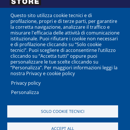
Questo sito utilizza cookie tecnici e di
profilazione, propri e di terze parti, per garantire
la corretta navigazione, analizzare il traffico e
misurare l'efficacia delle attività di comunicazione
istituzionale. Puoi rifiutare i cookie non necessari
e di profilazione cliccando su “Solo cookie
tecnici”. Puoi scegliere di acconsentirne l’utilizzo
cliccando su “Accetta tutti” oppure puoi
personalizzare le tue scelte cliccando su
SEGUICI SU
“Personalizza”. Per maggiori informazioni leggi la
nostra Privacy e cookie policy
Privacy policy
Personalizza
PODCAST
APP
SOLO COOKIE TECNICI
Università degli Studi del Sannio di Benevento - Piazza
ACCEPT ALL