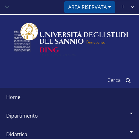
Salta
Select
AREA RISERVATA
al
your
contenuto
language
principale
Cerca
Siti
dipartimentali
home
dipartimento
didattica