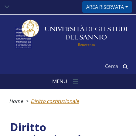
Salta
AREA RISERVATA
al
contenuto
principale
UNIVERSITÀ
DEGLI
STUDI
DEL
SANNIO
Benevento
Cerca
MENU
Briciole
di
Home
Diritto costituzionale
pane
Diritto