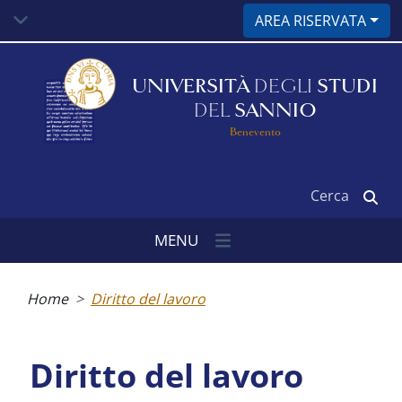
Salta
AREA RISERVATA
al
contenuto
principale
UNIVERSITÀ
DEGLI
STUDI
DEL
SANNIO
Benevento
Cerca
MENU
Briciole
di
Home
Diritto del lavoro
pane
Diritto del lavoro