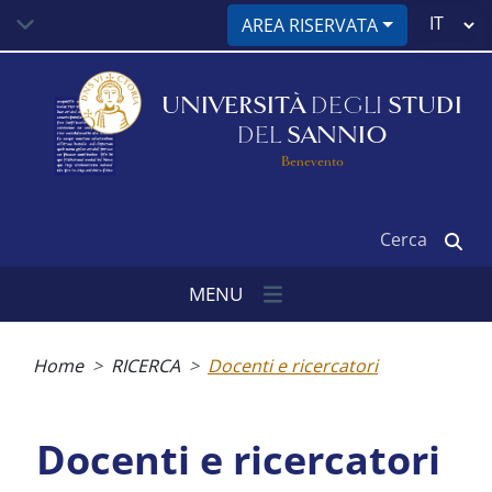
Salta
Select
AREA RISERVATA
al
your
contenuto
language
principale
UNIVERSITÀ
DEGLI
STUDI
DEL
SANNIO
Benevento
Cerca
MENU
Briciole
di
Home
RICERCA
Docenti e ricercatori
pane
Docenti e ricercatori