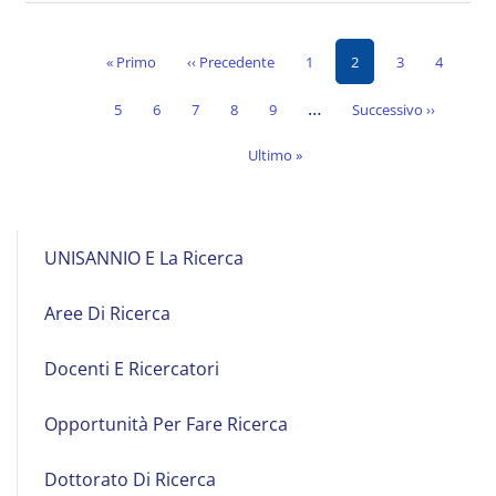
Prima
Pagina
Page
Pagina
Page
Page
« Primo
‹‹ Precedente
1
2
3
4
Paginazione
pagina
precedente
attuale
…
Page
Page
Page
Page
Page
Pagina
5
6
7
8
9
Successivo ››
successiva
Ultima
Ultimo »
pagina
Main
UNISANNIO E La Ricerca
navigation
Aree Di Ricerca
Docenti E Ricercatori
Opportunità Per Fare Ricerca
Dottorato Di Ricerca