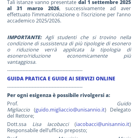
Tali istanze vanno presentate
dal 1 settembre 2025
al 31 marzo 2026
, successivamente ad aver
effettuato l’immatricolazione o l’iscrizione per l’anno
accademico 2025/2026.
IMPORTANTE:
Agli studenti che si trovino nella
condizione di sussistenza di più tipologie di esonero
o riduzione verrà applicata la tipologia di
esonero/riduzione economicamente più
vantaggiosa.
-------------------------------------------------
GUIDA PRATICA E GUIDE AI SERVIZI ONLINE
-------------------------------------------------
Per ogni esigenza è possibile rivolgersi a:
Prof.
Guido
Migliaccio
(
guido.migliaccio@unisannio.it
) Delegato
del Rettore;
Dott.ssa
Lisa Iacobacci
(
iacobacci@unisannio.it
)
Responsabile dell’ufficio preposto;