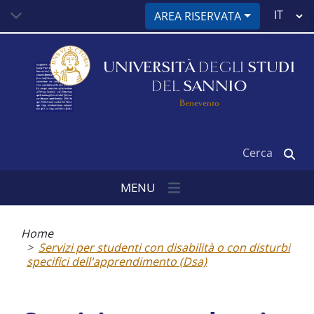
Salta
Select
AREA RISERVATA
al
your
contenuto
language
principale
UNIVERSITÀ
DEGLI
STUDI
DEL
SANNIO
Benevento
Cerca
MENU
Briciole
di
Home
pane
Servizi per studenti con disabilità o con disturbi
specifici dell'apprendimento (Dsa)