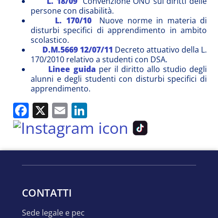
L. 18/09
Convenzione ONU sui diritti delle
persone con disabilità.
L. 170/10
Nuove norme in materia di
disturbi specifici di apprendimento in ambito
scolastico.
D.M.5669 12/07/11
Decreto attuativo della L.
170/2010 relativo a studenti con DSA.
Linee guida
per il diritto allo studio degli
alunni e degli studenti con disturbi specifici di
apprendimento.
Facebook
X
Email
LinkedIn
CONTATTI
sede legale e pec