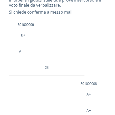
In tabella i giudizi sulle due prove intercorso e il
voto finale da verbalizzare.
Si chiede conferma a mezzo mail.
301000009
B+
A
28
301000008
A+
A+