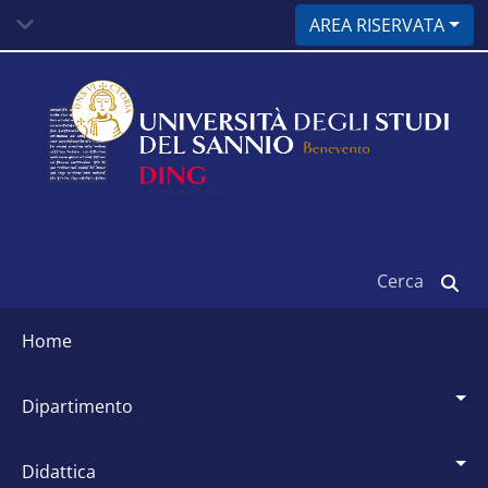
Salta
AREA RISERVATA
al
contenuto
principale
Cerca
Siti
dipartimentali
home
dipartimento
didattica