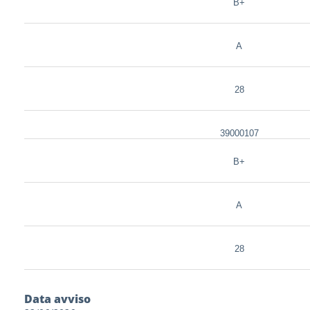
B+
A
28
39000107
B+
A
28
Data avviso