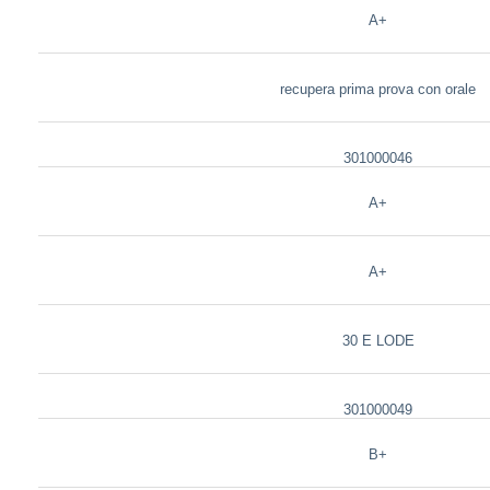
A+
recupera prima prova con orale
301000046
A+
A+
30 E LODE
301000049
B+