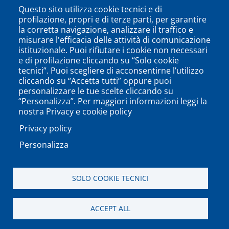
Questo sito utilizza cookie tecnici e di
profilazione, propri e di terze parti, per garantire
la corretta navigazione, analizzare il traffico e
misurare l'efficacia delle attività di comunicazione
istituzionale. Puoi rifiutare i cookie non necessari
e di profilazione cliccando su “Solo cookie
tecnici”. Puoi scegliere di acconsentirne l’utilizzo
cliccando su “Accetta tutti” oppure puoi
personalizzare le tue scelte cliccando su
SEGUICI SU
“Personalizza”. Per maggiori informazioni leggi la
nostra Privacy e cookie policy
Privacy policy
Personalizza
PODCAST
APP
SOLO COOKIE TECNICI
Università degli Studi del Sannio di Benevento - Piazza
ACCEPT ALL
Guerrazzi, 82100 Benevento, ITALY P.IVA: 01114010620