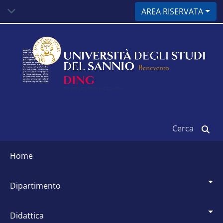
Salta
AREA RISERVATA
al
contenuto
principale
Cerca
Siti
dipartimentali
home
dipartimento
didattica