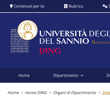
Salta
Contenuti per te
Rubrica
S
al
contenuto
principale
Siti
dipartimentali
home
dipartimento
Briciole
di
Home
Home DING
Organi di Dipartimento
Dele
pane