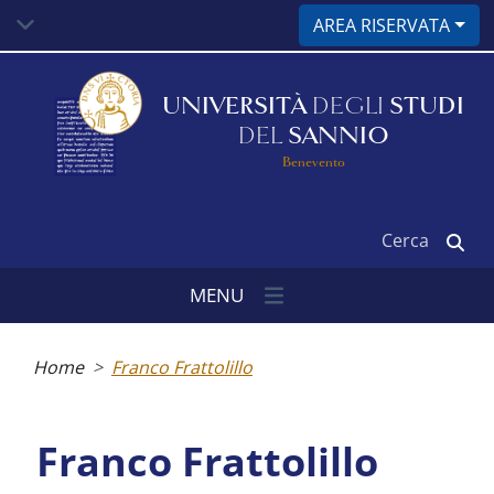
Salta
AREA RISERVATA
al
contenuto
principale
UNIVERSITÀ
DEGLI
STUDI
DEL
SANNIO
Benevento
Cerca
MENU
Briciole
di
Home
Franco Frattolillo
pane
Franco Frattolillo