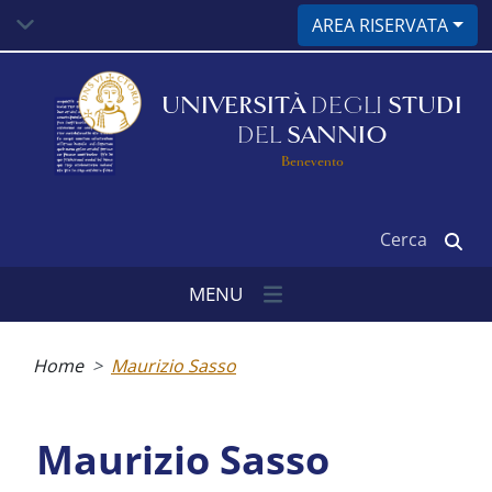
Salta
AREA RISERVATA
al
contenuto
principale
UNIVERSITÀ
DEGLI
STUDI
DEL
SANNIO
Benevento
Cerca
MENU
Briciole
di
Home
Maurizio Sasso
pane
Maurizio Sasso