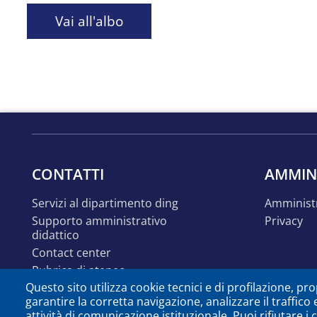
Vai all'albo
CONTATTI
AMMIN
servizi al dipartimento ding
amminist
supporto amministrativo
privacy
didattico
contact center
rubrica di ateneo
Questo sito utilizza cookie tecnici e di profilazione, prop
segnalazioni e suggerimenti
garantire la corretta navigazione, analizzare il traffico 
attività di comunicazione istituzionale. Puoi rifiutare i