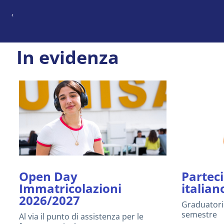
Pagina
‹
Paginazione
precedente
In evidenza
Open Day
Partec
Immatricolazioni
italian
2026/2027
Graduatori
semestre
Al via il punto di assistenza per le