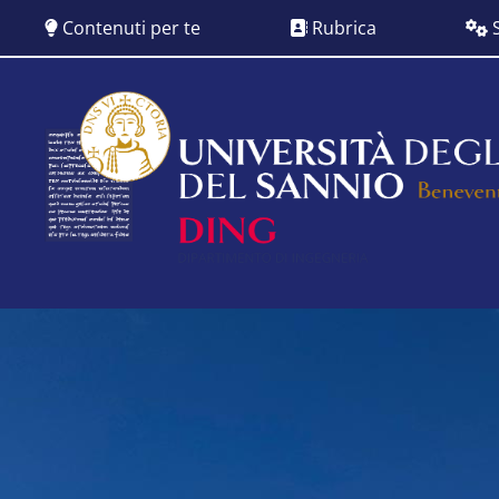
Salta
Contenuti per te
Rubrica
S
al
contenuto
principale