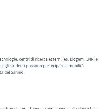
ecnologie, centri di ricerca esterni (es. Biogem, CNR) e
), gli studenti possono partecipare a mobilità
ità del Sannio.
sso di una Laurea Triennale appartenente alla classe L-2 –