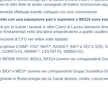
 di altro titolo di studio conseguito all’estero, riconosciuto eq
eoneità effettuata tramite colloquio con una commissione.
ivello con una valutazione pari o superiore a
99/110 sono eson
e per la Salute i laureati in altre Classi di Laurea dovranno di
 fondamentali nelle discipline propedeutiche a quelle caratteri
izione di CFU nei settori sotto riportati:
-disciplinari CHIM/*, FIS/*, MAT/*, INGINF/*, INF/* e SECS-S/01
, 01/INFO-01, 09/IINF-*, 13/STAT-01, 09/IBIO-01).
nari BIO/09, BIO/10, BIO/11, BIO/14 (ovvero nei corrispondenti Gr
nari BIO/* e MED/* (ovvero nei corrispondenti Gruppi Scientifico-
istrale in Biotecnologie per la Salute devono, inoltre, conoscere