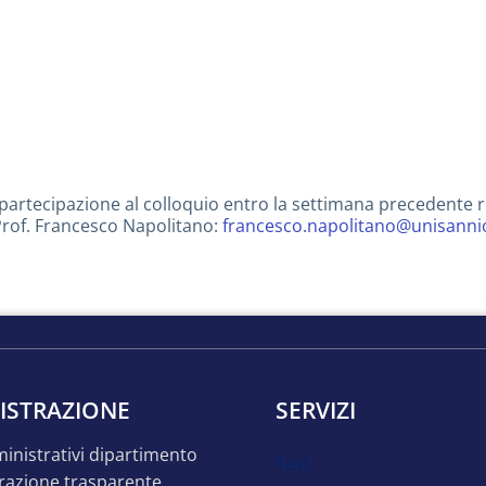
artecipazione al colloquio entro la settimana precedente rispe
 Prof. Francesco Napolitano:
francesco.napolitano@unisannio
ISTRAZIONE
SERVIZI
mministrativi dipartimento
test
razione trasparente