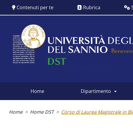
Salta
Contenuti per te
Rubrica
S
al
contenuto
principale
Siti
dipartimentali
home
dipartimento
Briciole
di
Home
Home DST
Corso di Laurea Magistrale in Bi
pane