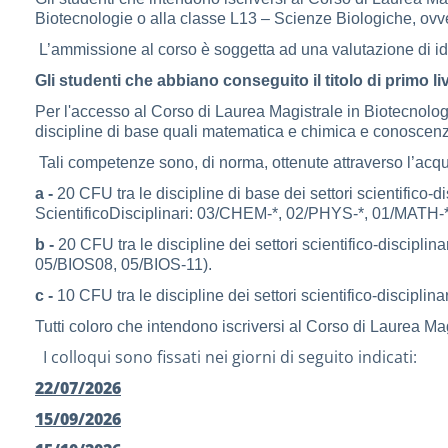
Biotecnologie o alla classe L13 – Scienze Biologiche, ovvero
L’ammissione al corso è soggetta ad una valutazione di id
Gli studenti che abbiano conseguito il titolo di primo l
Per l'accesso al Corso di Laurea Magistrale in Biotecnologi
discipline di base quali matematica e chimica e conoscenze
Tali competenze sono, di norma, ottenute attraverso l’acquis
a -
20 CFU tra le discipline di base dei settori scientifico
ScientificoDisciplinari: 03/CHEM-*, 02/PHYS-*, 01/MATH-*
b -
20 CFU tra le discipline dei settori scientifico-discipli
05/BIOS08, 05/BIOS-11).
c -
10 CFU tra le discipline dei settori scientifico-discipli
Tutti coloro che intendono iscriversi al Corso di Laurea Mag
I colloqui sono fissati nei giorni di seguito indicati:
22/07/2026
15/09/2026