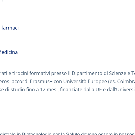
i farmaci
 Medicina
rati e tirocini formativi presso il Dipartimento di Scienze e T
umerosi accordi Erasmus+ con Università Europee (es. Coimbra
e di studio fino a 12 mesi, finanziate dalla UE e dall’Univers
agistrale in Biotecnologie per la Salute devono essere in posse