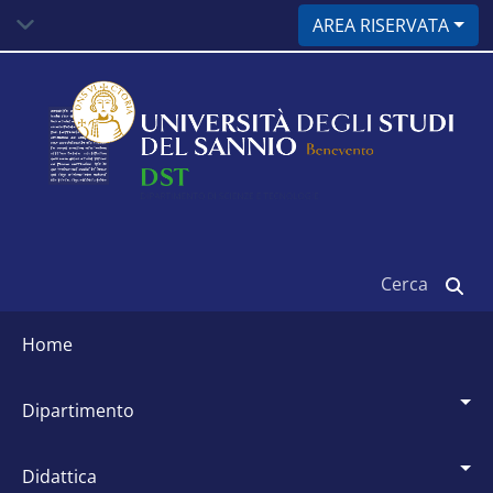
Salta
AREA RISERVATA
al
contenuto
principale
Cerca
Siti
dipartimentali
home
dipartimento
didattica