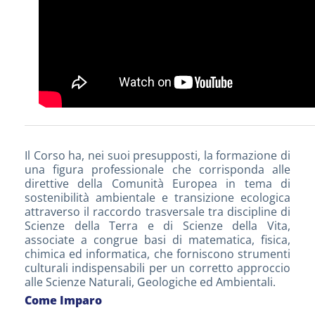
Il Corso ha, nei suoi presupposti, la formazione di
una figura professionale che corrisponda alle
direttive della Comunità Europea in tema di
sostenibilità ambientale e transizione ecologica
attraverso il raccordo trasversale tra discipline di
Scienze della Terra e di Scienze della Vita,
associate a congrue basi di matematica, fisica,
chimica ed informatica, che forniscono strumenti
culturali indispensabili per un corretto approccio
alle Scienze Naturali, Geologiche ed Ambientali.
Come Imparo