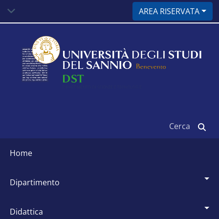
Salta
AREA RISERVATA
al
contenuto
principale
Cerca
Siti
dipartimentali
home
dipartimento
didattica