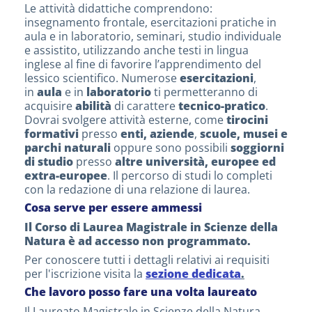
Le attività didattiche comprendono:
insegnamento frontale, esercitazioni pratiche in
aula e in laboratorio, seminari, studio individuale
e assistito, utilizzando anche testi in lingua
inglese al fine di favorire l’apprendimento del
lessico scientifico. Numerose
esercitazioni
,
in
aula
e in
laboratorio
ti permetteranno di
acquisire
abilità
di carattere
tecnico-pratico
.
Dovrai svolgere attività esterne, come
tirocini
formativi
presso
enti,
aziende
,
scuole, musei e
parchi naturali
oppure sono possibili
soggiorni
di studio
presso
altre università, europee ed
extra-europee
. Il percorso di studi lo completi
con la redazione di una relazione di laurea.
Cosa serve per essere ammessi
Il Corso di Laurea Magistrale in Scienze della
Natura è ad accesso non programmato.
Per conoscere tutti i dettagli relativi ai requisiti
per l'iscrizione visita la
sezione dedicata
.
Che lavoro posso fare una volta laureato
Il Laureato Magistrale in Scienze della Natura