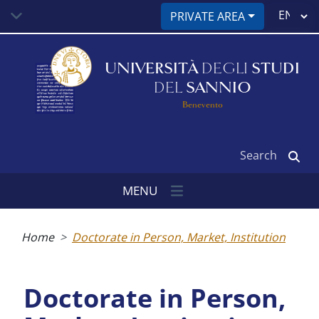
Skip
Select
PRIVATE AREA
to
your
main
language
content
UNIVERSITÀ
DEGLI
STUDI
DEL
SANNIO
Benevento
Search
MENU
Breadcrumb
Home
Doctorate in Person, Market, Institution
Doctorate in Person,