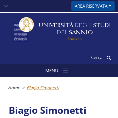
Salta
AREA RISERVATA
al
contenuto
principale
UNIVERSITÀ
DEGLI
STUDI
DEL
SANNIO
Benevento
Cerca
MENU
Briciole
di
Home
Biagio Simonetti
pane
Biagio Simonetti