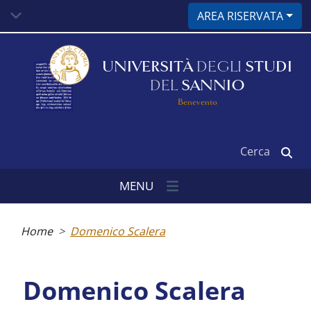
Salta
AREA RISERVATA
al
contenuto
principale
UNIVERSITÀ
DEGLI
STUDI
DEL
SANNIO
Benevento
Cerca
MENU
Briciole
di
Home
Domenico Scalera
pane
Domenico Scalera