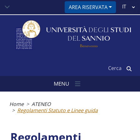
Salta
Select
AREA RISERVATA
al
your
contenuto
language
principale
UNIVERSITÀ
DEGLI
STUDI
DEL
SANNIO
Benevento
Cerca
MENU
Briciole
di
Home
ATENEO
pane
Regolamenti Statuto e Linee guida
Regolamenti