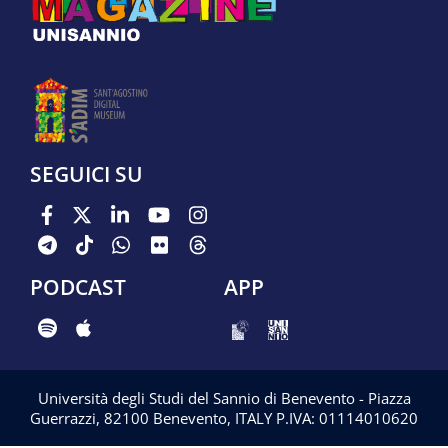
SEGUICI SU
PODCAST
APP
Università degli Studi del Sannio di Benevento - Piazza
Guerrazzi, 82100 Benevento, ITALY P.IVA: 01114010620