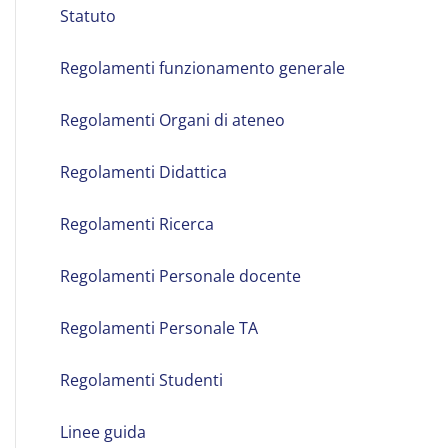
Statuto
Regolamenti funzionamento generale
Regolamenti Organi di ateneo
Regolamenti Didattica
Regolamenti Ricerca
Regolamenti Personale docente
Regolamenti Personale TA
Regolamenti Studenti
Linee guida