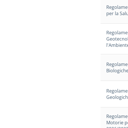
Regolamen
per la Sal
Regolamen
Geotecnolo
l'Ambiente
Regolamen
Biologiche
Regolamen
Geologiche
Regolamen
Motorie pe