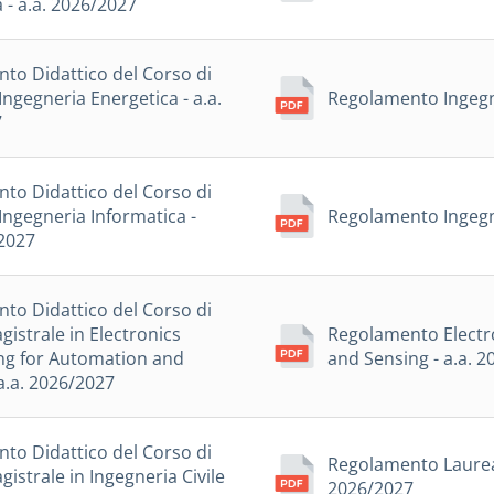
 - a.a. 2026/2027
to Didattico del Corso di
Ingegneria Energetica - a.a.
Regolamento Ingegne
7
to Didattico del Corso di
Ingegneria Informatica -
Regolamento Ingegne
/2027
to Didattico del Corso di
istrale in Electronics
Regolamento Electr
ng for Automation and
and Sensing - a.a. 
a.a. 2026/2027
to Didattico del Corso di
Regolamento Laurea M
istrale in Ingegneria Civile
2026/2027