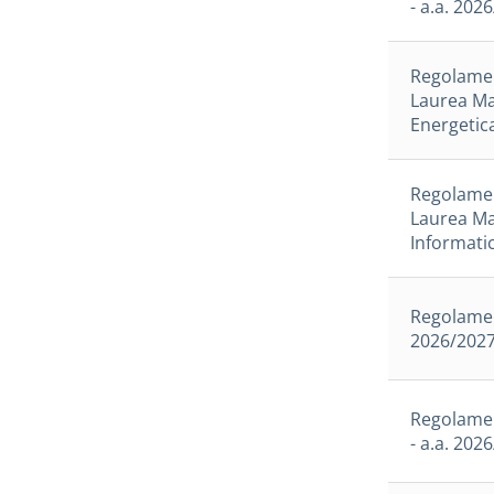
- a.a. 202
Regolamen
Laurea Mag
Energetica
Regolamen
Laurea Mag
Informatic
Regolament
2026/202
Regolamen
- a.a. 202