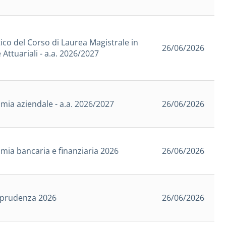
co del Corso di Laurea Magistrale in
26/06/2026
 Attuariali - a.a. 2026/2027
ia aziendale - a.a. 2026/2027
26/06/2026
ia bancaria e finanziaria 2026
26/06/2026
sprudenza 2026
26/06/2026