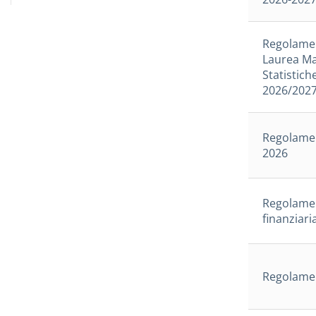
Regolamen
Laurea Mag
Statistiche
2026/202
Regolame
2026
Regolamen
finanziari
Regolamen