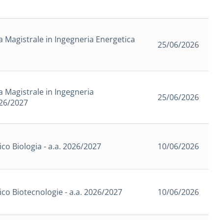
Magistrale in Ingegneria Energetica
25/06/2026
Magistrale in Ingegneria
25/06/2026
026/2027
co Biologia - a.a. 2026/2027
10/06/2026
co Biotecnologie - a.a. 2026/2027
10/06/2026