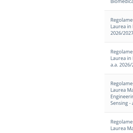
Biomedica
Regolamen
Laurea in 
2026/202
Regolamen
Laurea in 
a.a. 2026
Regolamen
Laurea Mag
Engineeri
Sensing - 
Regolamen
Laurea Mag