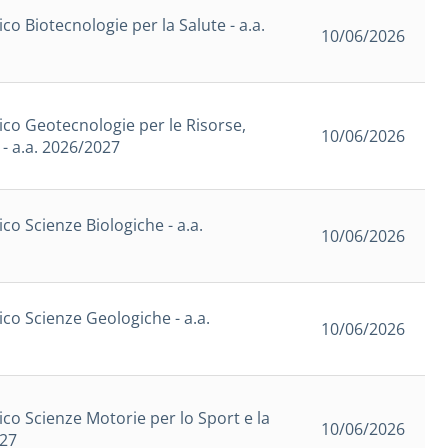
o Biotecnologie per la Salute - a.a.
10/06/2026
co Geotecnologie per le Risorse,
10/06/2026
 - a.a. 2026/2027
o Scienze Biologiche - a.a.
10/06/2026
co Scienze Geologiche - a.a.
10/06/2026
co Scienze Motorie per lo Sport e la
10/06/2026
027