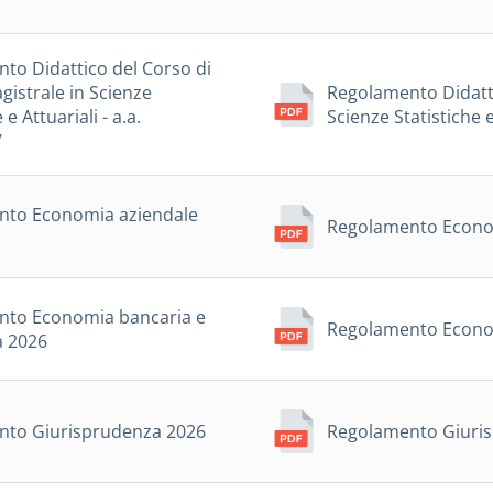
to Didattico del Corso di
istrale in Scienze
Regolamento Didatti
 e Attuariali - a.a.
Scienze Statistiche e
7
nto Economia aziendale
Regolamento Econom
to Economia bancaria e
Regolamento Econom
a 2026
to Giurisprudenza 2026
Regolamento Giuri